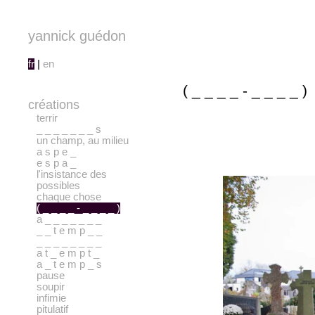
yannick guédon
fr
|
en
( _ _ _ _ - _ _ _ _ )
créations
terrir
_ _ _ _ _ _ _ s
un champ, au milieu
a s p e _
e s p a _
l'insistance des
possibles
chaque chose
( _ _ _ _ - _ _ _ _ )
a _ _ _ _ _ _ _
_ _ t e m p _ _
_ _ _ _ _ _ _ _
a t _ e m p t _
a _ t e m p _ s
pause
soupir
infimie
pitulatif