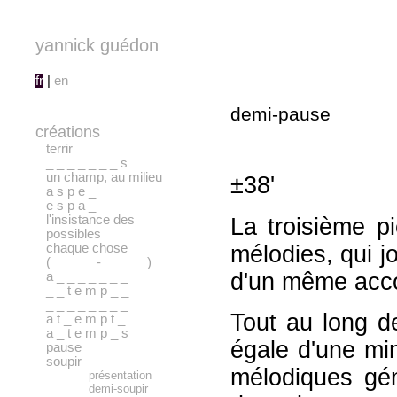
yannick guédon
fr
|
en
demi-pause
créations
terrir
_ _ _ _ _ _ _ s
un champ, au milieu
±38'
a s p e _
e s p a _
l'insistance des
La troisième p
possibles
chaque chose
mélodies, qui 
( _ _ _ _ - _ _ _ _ )
d'un même acc
a _ _ _ _ _ _ _
_ _ t e m p _ _
_ _ _ _ _ _ _ _
Tout au long d
a t _ e m p t _
a _ t e m p _ s
égale d'une mi
pause
soupir
mélodiques gé
présentation
demi-soupir