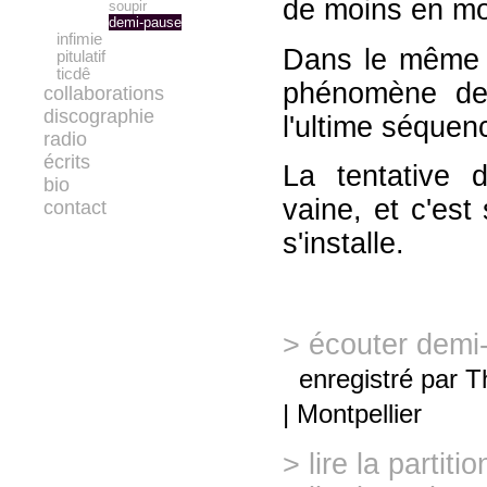
de moins en mo
soupir
demi-pause
infimie
Dans le même t
pitulatif
ticdê
phénomène de 
collaborations
discographie
l'ultime séquen
radio
écrits
La tentative 
bio
vaine, et c'est
contact
s'installe.
> écouter demi
enregistré par T
| Montpellier
> lire la partitio